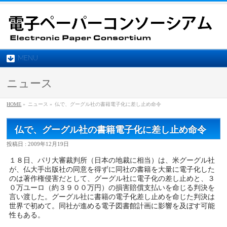
MENU
ニュース
HOME
»
ニュース »
仏で、グーグル社の書籍電子化に差し止め命令
仏で、グーグル社の書籍電子化に差し止め命令
投稿日 : 2009年12月19日
１８日、パリ大審裁判所（日本の地裁に相当）は、米グーグル社
が、仏大手出版社の同意を得ずに同社の書籍を大量に電子化した
のは著作権侵害だとして、グーグル社に電子化の差し止めと、３
０万ユーロ（約３９００万円）の損害賠償支払いを命じる判決を
言い渡した。グーグル社に書籍の電子化差し止めを命じた判決は
世界で初めて。同社が進める電子図書館計画に影響を及ぼす可能
性もある。