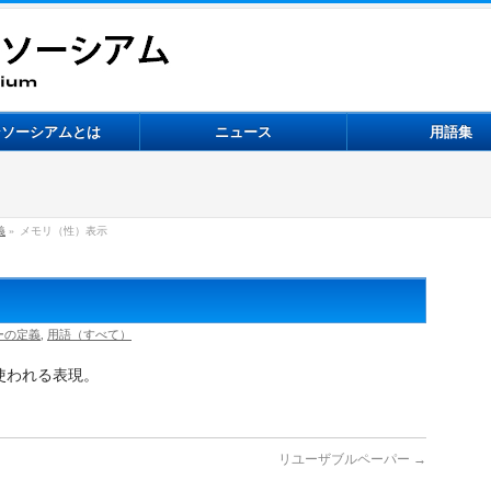
ンソーシアムとは
ニュース
用語集
義
»
メモリ（性）表示
ーの定義
,
用語（すべて）
使われる表現。
リユーザブルペーパー
→