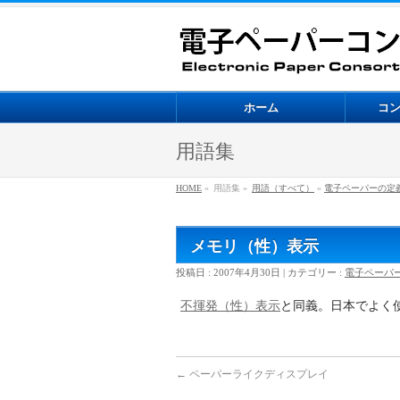
ホーム
コ
用語集
HOME
»
用語集 »
用語（すべて）
»
電子ペーパーの定
メモリ（性）表示
投稿日 : 2007年4月30日 | カテゴリー :
電子ペーパ
不揮発（性）表示
と同義。日本でよく
←
ペーパーライクディスプレイ